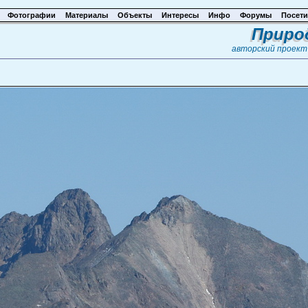
Фотографии
Материалы
Объекты
Интересы
Инфо
Форумы
Посети
Приро
авторский проек