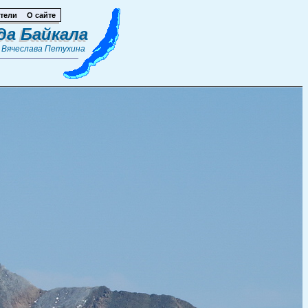
тели
О сайте
да Байкала
т
Вячеслава Петухина