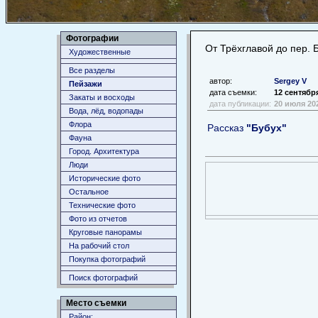
Фотографии
От Трёхглавой до пер. 
Художественные
Все разделы
автор:
Sergey V
Пейзажи
дата съемки:
12 сентябр
Закаты и восходы
дата публикации:
20 июля 20
Вода, лёд, водопады
Флора
Рассказ
"Бубух"
Фауна
Город. Архитектура
Люди
Исторические фото
Остальное
Технические фото
Фото из отчетов
Круговые панорамы
На рабочий стол
Покупка фотографий
Поиск фотографий
Место съемки
Район: