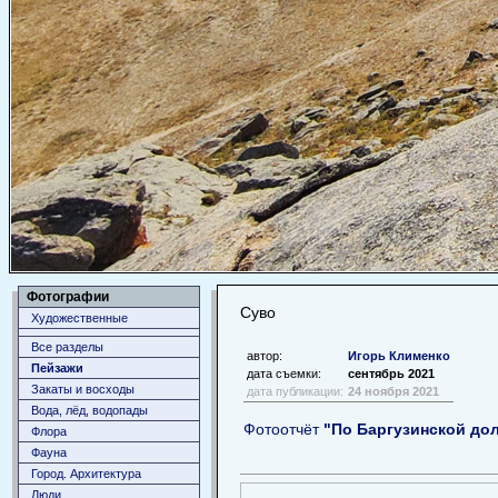
Фотографии
Суво
Художественные
Все разделы
автор:
Игорь Клименко
Пейзажи
дата съемки:
сентябрь 2021
Закаты и восходы
дата публикации:
24 ноября 2021
Вода, лёд, водопады
Фотоотчёт
"По Баргузинской до
Флора
Фауна
Город. Архитектура
Люди