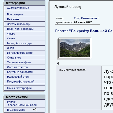
Фотографии
Луковый огород
Художественные
Все разделы
автор:
Егор Полтавченко
Пейзажи
дата съемки:
20 июля 2022
Закаты и восходы
Вода, лёд, водопады
Рассказ
"По хребту Большой Сая
Флора
Фауна
Город. Архитектура
Люди
Исторические фото
Остальное
Технические фото
Фото из отчетов
комментарий автора:
Лук
Круговые панорамы
нар
На рабочий стол
что
Покупка фотографий
гор
Поиск фотографий
по 
Место съемки
сде
Район:
дву
Хребет Большой Саян
В GoogleMaps
•