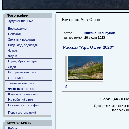
Фотографии
Вечер на Ара-Ошее
Художественные
Все разделы
автор:
Михаил Тильпунов
Пейзажи
дата съемки:
20 июля 2023
Закаты и восходы
Вода, лёд, водопады
Рассказ
"Ара-Ошей 2023"
Флора
Фауна
Город. Архитектура
Люди
Исторические фото
Остальное
Технические фото
Фото из отчетов
Круговые панорамы
Сообщения мог
На рабочий стол
Для регистрации и
Покупка фотографий
использ
Поиск фотографий
Место съемки
Район: