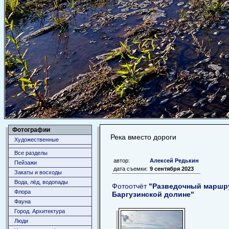
Фотографии
Река вместо дороги
Художественные
Все разделы
автор:
Алексей Редькин
Пейзажи
дата съемки:
9 сентября 2023
Закаты и восходы
Вода, лёд, водопады
Фотоотчёт
"Разведочный маршру
Флора
Баргузинской долине"
Фауна
Город. Архитектура
Люди