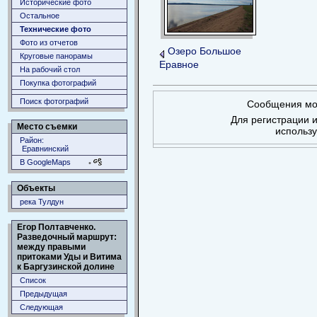
Исторические фото
Остальное
Технические фото
Фото из отчетов
Озеро Большое
Круговые панорамы
Еравное
На рабочий стол
Покупка фотографий
Поиск фотографий
Сообщения мог
Для регистрации и
Место съемки
использ
Район:
Еравнинский
В GoogleMaps
•
Объекты
река Тулдун
Егор Полтавченко.
Разведочный маршрут:
между правыми
притоками Уды и Витима
к Баргузинской долине
Список
Предыдущая
Следующая