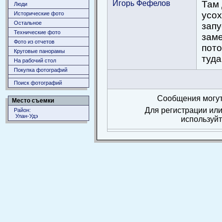
Игорь Фефелов
Там 
Люди
усох
Исторические фото
Остальное
запу
Технические фото
заме
Фото из отчетов
пото
Круговые панорамы
туда
На рабочий стол
Покупка фотографий
Поиск фотографий
Сообщения могут
Место съемки
Для регистрации или
Район:
Улан-Удэ
используй