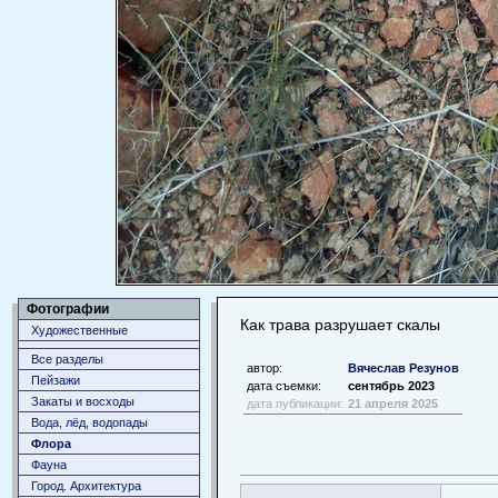
Фотографии
Как трава разрушает скалы
Художественные
Все разделы
автор:
Вячеслав Резунов
Пейзажи
дата съемки:
сентябрь 2023
Закаты и восходы
дата публикации:
21 апреля 2025
Вода, лёд, водопады
Флора
Фауна
Город. Архитектура