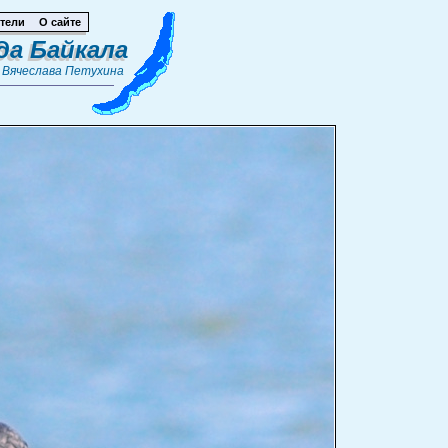
тели
О сайте
да Байкала
т
Вячеслава Петухина