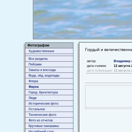
Фотографии
Гордый и величественн
Художественные
Все разделы
автор:
Владимир 
Пейзажи
дата съемки:
12 августа 
Закаты и восходы
дата публикации:
12 августа 
Вода, лёд, водопады
Флора
Фауна
Город. Архитектура
Люди
Исторические фото
Остальное
Технические фото
Фото из отчетов
Круговые панорамы
На рабочий стол