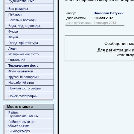
Художественные
Все разделы
автор:
Вячеслав Петухин
Пейзажи
дата съемки:
8 июля 2012
Закаты и восходы
дата публикации:
9 января 2013
Вода, лёд, водопады
Флора
Фауна
Город. Архитектура
Сообщения мог
Люди
Для регистрации и
Исторические фото
использ
Остальное
Технические фото
Фото из отчетов
Круговые панорамы
На рабочий стол
Покупка фотографий
Поиск фотографий
Место съемки
Район:
Тункинские Гольцы
Район съемки на
общей схеме
В GoogleMaps