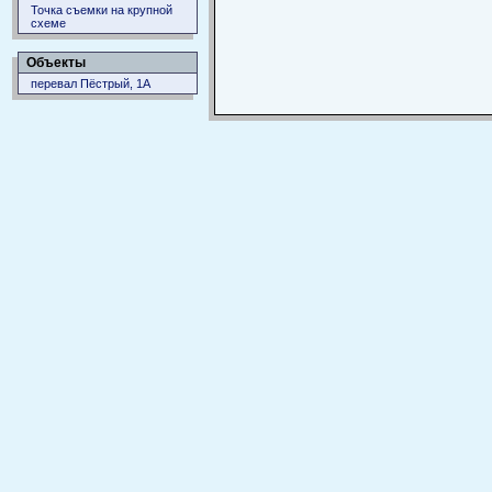
Точка съемки на крупной
схеме
Объекты
перевал Пёстрый, 1А