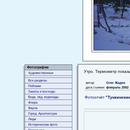
Фотографии
Утро. Термометр показ
Художественные
Все разделы
автор:
Олег Жаден
Пейзажи
дата съемки:
февраль 2002
Закаты и восходы
Фотоотчёт
"Тункински
Вода, лёд, водопады
Флора
Фауна
Город. Архитектура
Люди
Исторические фото