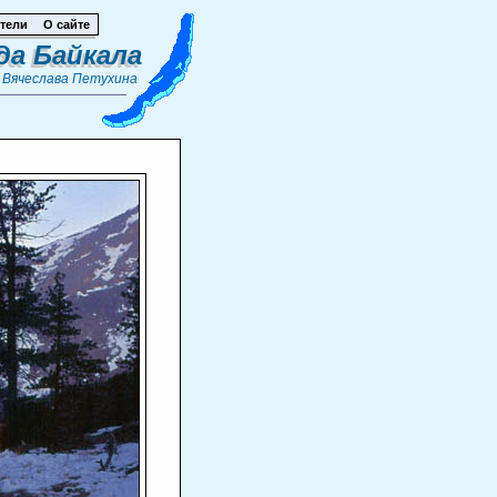
тели
О сайте
да Байкала
т
Вячеслава Петухина