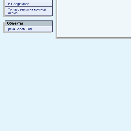
В GoogleMaps
Точка съемки на крупной
схеме
Объекты
река Баром-Гол