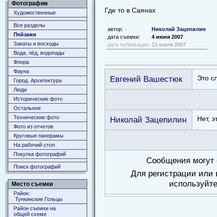
Фотографии
Где то в Саянах
Художественные
Все разделы
автор:
Николай Зацепилин
Пейзажи
дата съемки:
4 июня 2007
Закаты и восходы
дата публикации:
13 июля 2007
Вода, лёд, водопады
Флора
Фауна
Евгений Вашестюк
Это с
Город. Архитектура
Люди
Исторические фото
Остальное
Технические фото
Николай Зацепилин
Нет, 
Фото из отчетов
Круговые панорамы
На рабочий стол
Покупка фотографий
Сообщения могут 
Поиск фотографий
Для регистрации или 
используйте
Место съемки
Район:
Тункинские Гольцы
Район съемки на
общей схеме