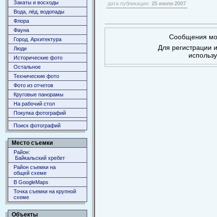
Закаты и восходы
дата публикации:
25 июля 2007
Вода, лёд, водопады
Флора
Фауна
Сообщения мог
Город. Архитектура
Для регистрации и
Люди
использ
Исторические фото
Остальное
Технические фото
Фото из отчетов
Круговые панорамы
На рабочий стол
Покупка фотографий
Поиск фотографий
Место съемки
Район:
Байкальский хребет
Район съемки на
общей схеме
В GoogleMaps
Точка съемки на крупной
схеме
Объекты