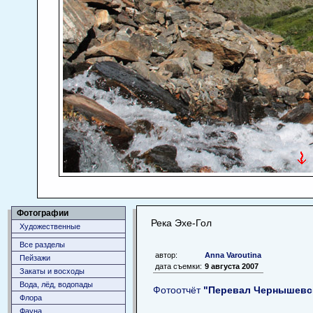
Фотографии
Река Эхе-Гол
Художественные
Все разделы
автор:
Anna Varoutina
Пейзажи
дата съемки:
9 августа 2007
Закаты и восходы
Вода, лёд, водопады
Фотоотчёт
"Перевал Чернышевско
Флора
Фауна