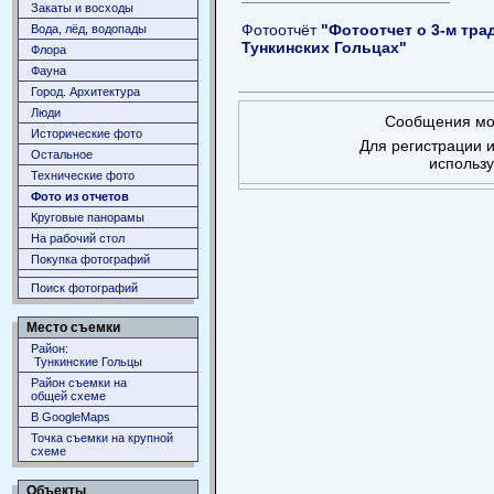
Закаты и восходы
Фотоотчёт
"Фотоотчет о 3-м тр
Вода, лёд, водопады
Тункинских Гольцах"
Флора
Фауна
Город. Архитектура
Люди
Сообщения мог
Исторические фото
Для регистрации и
Остальное
использ
Технические фото
Фото из отчетов
Круговые панорамы
На рабочий стол
Покупка фотографий
Поиск фотографий
Место съемки
Район:
Тункинские Гольцы
Район съемки на
общей схеме
В GoogleMaps
Точка съемки на крупной
схеме
Объекты