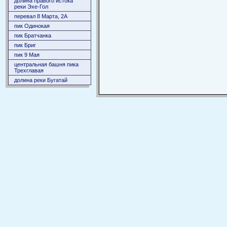
долина правого истока
реки Эхе-Гол
перевал 8 Марта, 2А
пик Одинокая
пик Братчанка
пик Бриг
пик 9 Мая
центральная башня пика
Трехглавая
долина реки Бугатай