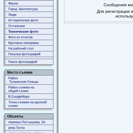
Фауна
Сообщения мог
Город. Архитектура
Для регистрации и
Люди
использ
Исторические фото
Остальное
Технические фото
Фото из отчетов
Круговые панорамы
На рабочий стол
Покупка фотографий
Поиск фотографий
Место съемки
Район:
Тункинские Гольцы
Район съемки на
общей схеме
В GoogleMaps
Точка съемки на крупной
схеме
Объекты
перевал Постышева, 2А
река Толта