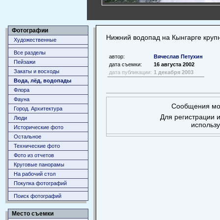
Фотографии
Нижний водопад на Кынгарге кру
Художественные
Все разделы
автор:
Вячеслав Петухин
Пейзажи
дата съемки:
16 августа 2002
Закаты и восходы
дата публикации:
1 декабря 2003
Вода, лёд, водопады
Флора
Фауна
Сообщения мог
Город. Архитектура
Для регистрации и
Люди
использ
Исторические фото
Остальное
Технические фото
Фото из отчетов
Круговые панорамы
На рабочий стол
Покупка фотографий
Поиск фотографий
Место съемки