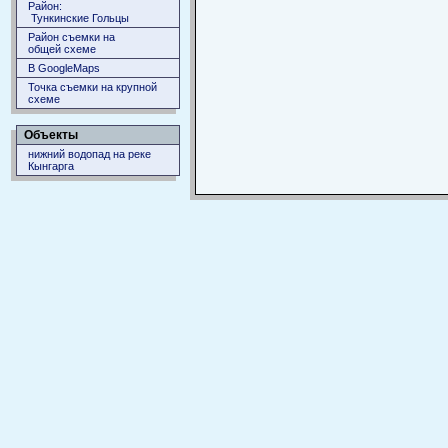
Район:
Тункинские Гольцы
Район съемки на
общей схеме
В GoogleMaps
Точка съемки на крупной
схеме
Объекты
нижний водопад на реке
Кынгарга