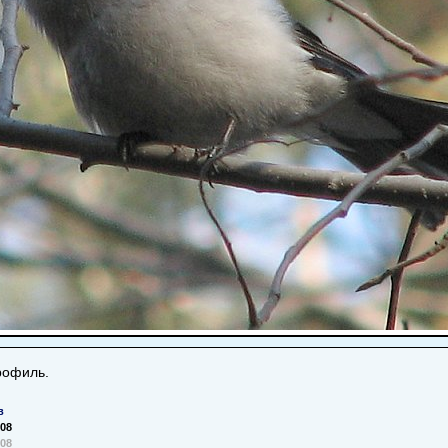
рофиль.
в
008
008