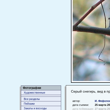
Фотографии
Серый снегирь, вид в п
Художественные
Все разделы
автор:
И. Фефело
Пейзажи
дата съемки:
25 марта 2
Закаты и восходы
дата публикации:
27 марта 2