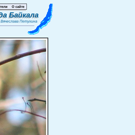
тели
О сайте
да Байкала
т
Вячеслава Петухина