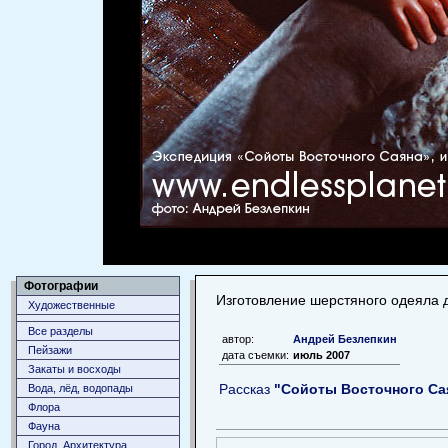
Фотографии
Изготовление шерстяного одеяла
Художественные
Все разделы
автор:
Андрей Безлепкин
Пейзажи
дата съемки:
июль 2007
Закаты и восходы
Рассказ
"Сойоты Восточного Са
Вода, лёд, водопады
Флора
Фауна
Город. Архитектура