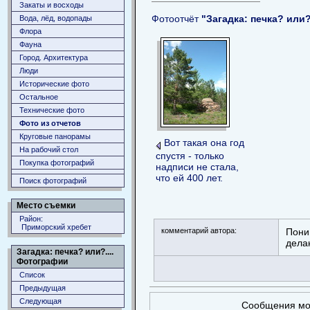
Закаты и восходы
Фотоотчёт
"Загадка: печка? или?.
Вода, лёд, водопады
Флора
Фауна
Город. Архитектура
Люди
Исторические фото
Остальное
Технические фото
Фото из отчетов
Круговые панорамы
Вот такая она год
На рабочий стол
спустя - только
Покупка фотографий
надписи не стала,
что ей 400 лет.
Поиск фотографий
Место съемки
Район:
Приморский хребет
комментарий автора:
Поним
дела
Загадка: печка? или?....
Фотографии
Список
Предыдущая
Следующая
Сообщения мог