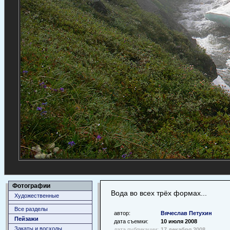
Фотографии
Вода во всех трёх формах...
Художественные
Все разделы
автор:
Вячеслав Петухин
Пейзажи
дата съемки:
10 июля 2008
Закаты и восходы
дата публикации:
17 декабря 2008