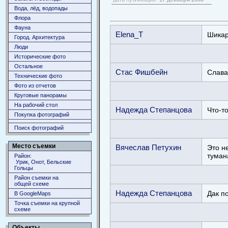
Вода, лёд, водопады
Флора
Фауна
Elena_T
Шикар
Город. Архитектура
Люди
Исторические фото
Остальное
Стас Фишбейн
Слава
Технические фото
Фото из отчетов
Круговые панорамы
На рабочий стол
Надежда Степанцова
Что-то
Покупка фотографий
Поиск фотографий
Место съемки
Вячеслав Петухин
Это не
тумана
Район:
Урик, Онот, Бельские
Гольцы
Район съемки на
общей схеме
Надежда Степанцова
Дак по
В GoogleMaps
Точка съемки на крупной
схеме
Объекты