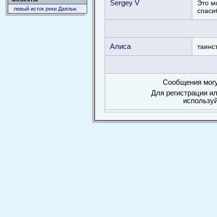
Sergey V
Это мо
левый исток реки Даялык
спаси
Алиса
таинс
Сообщения могу
Для регистрации ил
использу