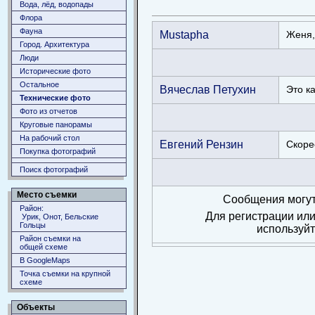
Вода, лёд, водопады
Флора
Фауна
Mustapha
Женя,
Город. Архитектура
Люди
Исторические фото
Остальное
Вячеслав Петухин
Это к
Технические фото
Фото из отчетов
Круговые панорамы
На рабочий стол
Евгений Рензин
Скоре
Покупка фотографий
Поиск фотографий
Место съемки
Сообщения могут
Район:
Для регистрации или
Урик, Онот, Бельские
Гольцы
используй
Район съемки на
общей схеме
В GoogleMaps
Точка съемки на крупной
схеме
Объекты