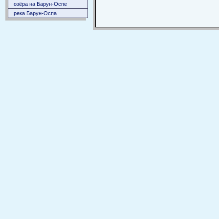
озёра на Барун-Оспе
река Барун-Оспа