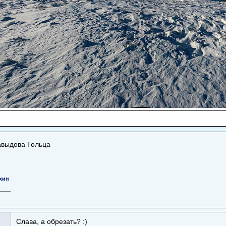
авыдова Гольца
хин
Слава, а обрезать? :)