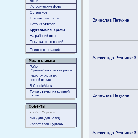
Люди
Исторические фото
Остальное
Технические фото
Вячеслав Петухин
Фото из отчетов
Круговые панорамы
На рабочий стол
Покупка фотографий
Поиск фотографий
Александр Резницкий
Место съемки
Район:
Среднебайкальский район
Район съемки на
общей схеме
В GoogleMaps
Точка съемки на крупной
Вячеслав Петухин
схеме
Объекты
хребет Морской
пик Давыдов Голец
хребет Улан-Бургасы
Александр Резницкий