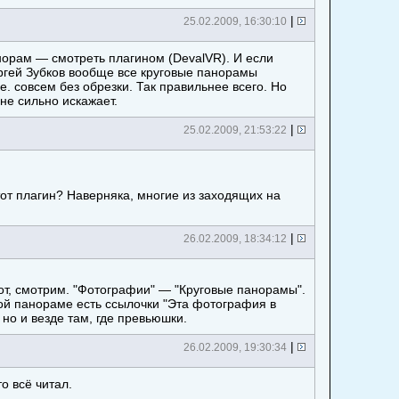
|
25.02.2009, 16:30:10
норам — смотреть плагином (DevalVR). И если
ергей Зубков вообще все круговые панорамы
. совсем без обрезки. Так правильнее всего. Но
не сильно искажает.
|
25.02.2009, 21:53:22
тот плагин? Наверняка, многие из заходящих на
|
26.02.2009, 18:34:12
вот, смотрим. "Фотографии" — "Круговые панорамы".
кой панораме есть ссылочки "Эта фотография в
но и везде там, где превьюшки.
|
26.02.2009, 19:30:34
о всё читал.