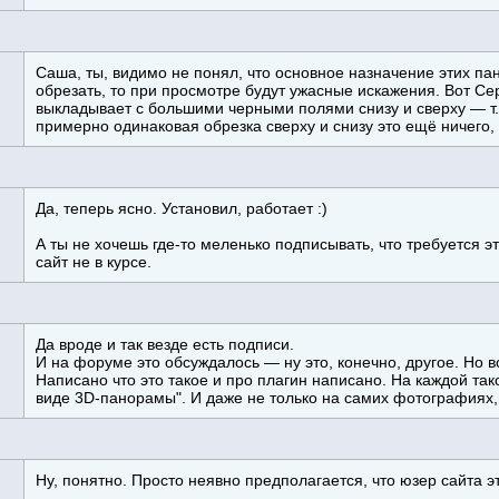
Саша, ты, видимо не понял, что основное назначение этих па
обрезать, то при просмотре будут ужасные искажения. Вот С
выкладывает с большими черными полями снизу и сверху — т.е
примерно одинаковая обрезка сверху и снизу это ещё ничего, 
Да, теперь ясно. Установил, работает :)
А ты не хочешь где-то меленько подписывать, что требуется э
сайт не в курсе.
Да вроде и так везде есть подписи.
И на форуме это обсуждалось — ну это, конечно, другое. Но 
Написано что это такое и про плагин написано. На каждой та
виде 3D-панорамы". И даже не только на самих фотографиях, 
Ну, понятно. Просто неявно предполагается, что юзер сайта эт