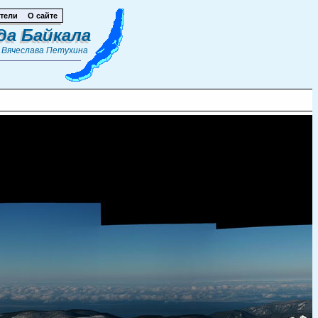
тели
О сайте
да Байкала
т
Вячеслава Петухина