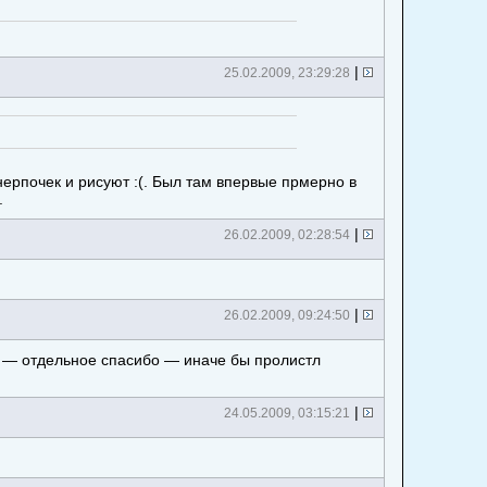
|
25.02.2009, 23:29:28
 нерпочек и рисуют :(. Был там впервые прмерно в
.
|
26.02.2009, 02:28:54
|
26.02.2009, 09:24:50
то — отдельное спасибо — иначе бы пролистл
|
24.05.2009, 03:15:21