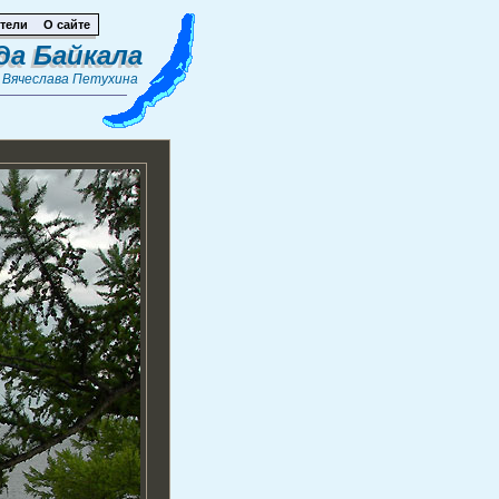
тели
О сайте
да Байкала
т
Вячеслава Петухина