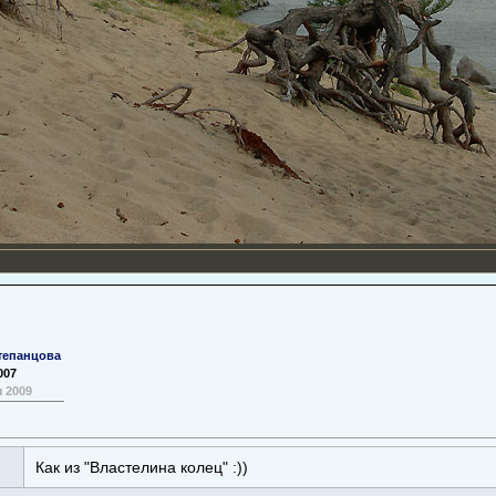
тепанцова
007
 2009
Как из "Властелина колец" :))