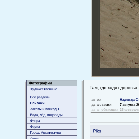
Фотографии
Там, где ходят деревья
Художественные
Все разделы
автор:
Надежда С
Пейзажи
дата съемки:
7 августа 2
Закаты и восходы
дата публикации:
25 февраля
Вода, лёд, водопады
Флора
Фауна
Piks
Город. Архитектура
Люди