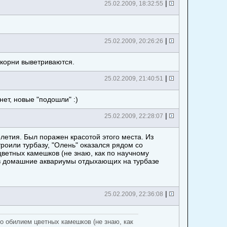
|
25.02.2009, 18:32:55
|
25.02.2009, 20:26:26
 корни выветриваются.
|
25.02.2009, 21:40:51
нет, новые "подошли" :)
|
25.02.2009, 22:28:07
летия. Был поражен красотой этого места. Из
роили турбазу, "Олень" оказался рядом со
цветных камешков (не знаю, как по научному
и в домашние аквариумы отдыхающих на турбазе
|
25.02.2009, 22:36:08
о обилием цветных камешков (не знаю, как