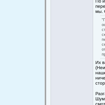
По и
пере
мы.
"
о
с
с
п
с
о
п
Их в
(Неи
наше
ниче
сто
Разг
Шума
смот