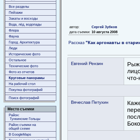
Все разделы
Пейзажи
Закаты и восходы
Вода, лёд, водопады
автор:
Сергей Зубков
Флора
дата съемки:
10 августа 2008
Фауна
Рассказ
"Как аргонавты в стари
Город. Архитектура
Люди
Исторические фото
Остальное
Евгений Рензин
Рыже
Технические фото
лиц
Фото из отчетов
что-
Круговые панорамы
На рабочий стол
Покупка фотографий
Поиск фотографий
Вячеслав Петухин
Каже
пере
Место съемки
Район:
посл
Тункинские Гольцы
Боко
Район съемки на
общей схеме
В GoogleMaps