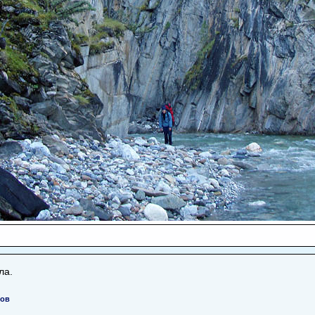
ла.
нов