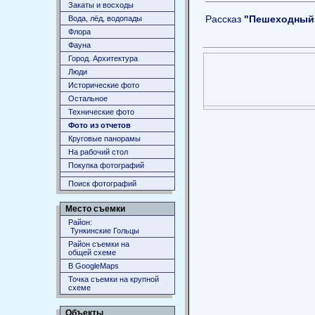
Закаты и восходы
Рассказ
"Пешеходный 
Вода, лёд, водопады
Флора
Фауна
Город. Архитектура
Люди
Исторические фото
Остальное
Технические фото
Фото из отчетов
Круговые панорамы
На рабочий стол
Покупка фотографий
Поиск фотографий
Место съемки
Район:
Тункинские Гольцы
Район съемки на
общей схеме
В GoogleMaps
Точка съемки на крупной
схеме
Объекты