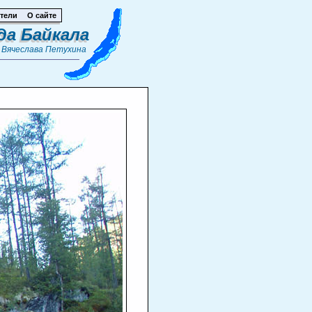
тели
О сайте
да Байкала
т
Вячеслава Петухина