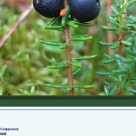
 Софронов
2008