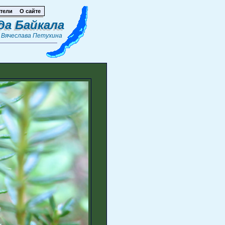
тели
О сайте
да Байкала
т
Вячеслава Петухина