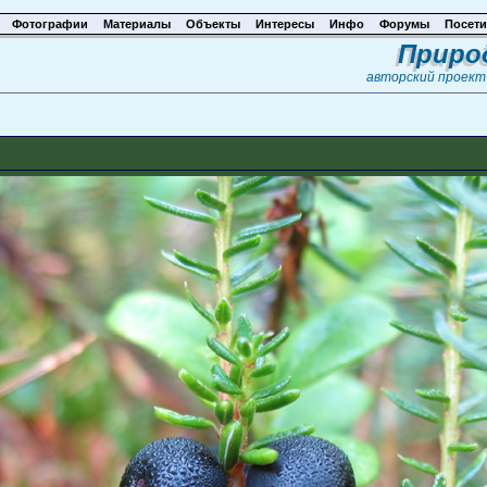
Фотографии
Материалы
Объекты
Интересы
Инфо
Форумы
Посети
Приро
авторский проек