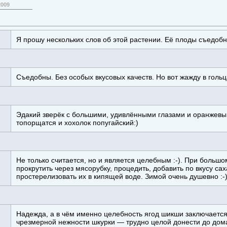
2009
Я прошу нескольких слов об этой растении. Её плоды съедобн
Съедобны. Без особых вкусовых качеств. Но вот жажду в голь
Эдакий зверёк с большими, удивлёнными глазами и оранжевы
топорщатся и хохолок попугайский:)
Не только считается, но и является целебным :-). При большо
прокрутить через мясорубку, процедить, добавить по вкусу сах
простерелизовать их в кипящей воде. Зимой очень душевно :-
Надежда, а в чём именно целебность ягод шикши заключается?
чрезмерной нежности шкурки — трудно целой донести до дом