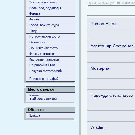
Закаты и восходы
дата публикации:
19 апреля 
Вода, лёд, водопады
Флора
Фауна
Roman Hlond
Город. Архитектура
Люди
Исторические фото
Остальное
Aлександр Софронов
Технические фото
Фото из отчетов
Круговые панорамы
На рабочий стол
Mustapha
Покупка фотографий
Поиск фотографий
Место съемки
Надежда Степанцова
Район:
Байкало-Ленский
Объекты
Шикша
Wladimir