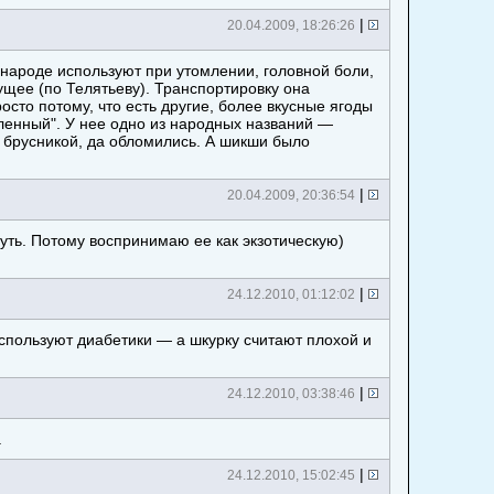
|
20.04.2009, 18:26:26
 народе используют при утомлении, головной боли,
ущее (по Телятьеву). Транспортировку она
сто потому, что есть другие, более вкусные ягоды
вленный". У нее одно из народных названий —
за брусникой, да обломились. А шикши было
|
20.04.2009, 20:36:54
чуть. Потому воспринимаю ее как экзотическую)
|
24.12.2010, 01:12:02
спользуют диабетики — а шкурку считают плохой и
|
24.12.2010, 03:38:46
.
|
24.12.2010, 15:02:45