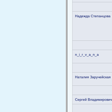
Надежда Степанцова
n_i_r_v_a_n_a
Наталия Заручейская
Сергей Владимирович