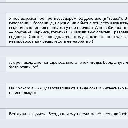
У нее выраженное противосудорожное действие (в "траве"). В
гипертонии, бессонице, нарушении обмена веществ и как вяж
выдерживает хорошо, шкурка у нее прочная. А не собирают про
— брусника, черника, голубика. У шикши вкус слабый, "разба
водяника. Сок я из нее сделала потому, кстати, что поехали 
невпроворот, дак решили хоть ее набрать :-)
А мре никогда не попадалось много такой ягоды. Всегда чуть-
Фото отличное!
На Кольском шикшу заготавливают в виде сока и интенсивно и
не используют.
Век живи-век учись.. Всегда почему-по считал её несъедобной