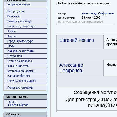
На Верхней Ангаре половодье.
Художественные
Все разделы
автор:
Aлександр Софронов
Пейзажи
дата съемки:
13 июня 2008
Закаты и восходы
дата публикации:
22 апреля 2009
Вода, лёд, водопады
Флора
Фауна
Евгений Рензин
А это
Город. Архитектура
сравн
Люди
Исторические фото
Остальное
Технические фото
Aлександр
Недал
Фото из отчетов
Софронов
Круговые панорамы
На рабочий стол
Покупка фотографий
Поиск фотографий
Сообщения могут о
Место съемки
Для регистрации или в
Район:
используйте
Север Байкала
Объекты