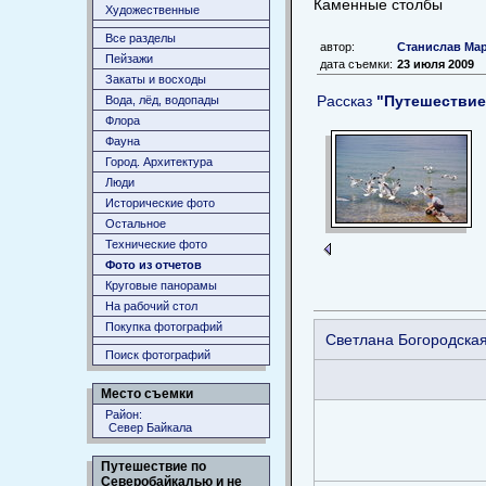
Каменные столбы
Художественные
Все разделы
автор:
Станислав Ма
Пейзажи
дата съемки:
23 июля 2009
Закаты и восходы
Рассказ
"Путешествие
Вода, лёд, водопады
Флора
Фауна
Город. Архитектура
Люди
Исторические фото
Остальное
Технические фото
Фото из отчетов
Круговые панорамы
На рабочий стол
Покупка фотографий
Светлана Богородска
Поиск фотографий
Место съемки
Район:
Север Байкала
Путешествие по
Северобайкалью и не