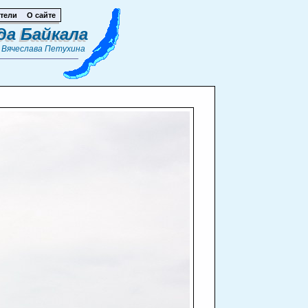
тели
О сайте
да Байкала
т
Вячеслава Петухина