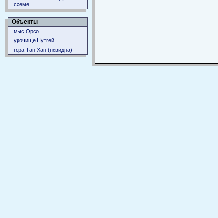
схеме
Объекты
мыс Орсо
урочище Нутгей
гора Тан-Хан (невидна)