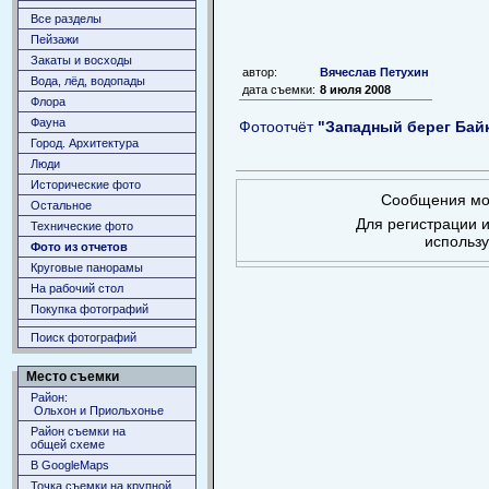
Все разделы
Пейзажи
Закаты и восходы
автор:
Вячеслав Петухин
Вода, лёд, водопады
дата съемки:
8 июля 2008
Флора
Фауна
Фотоотчёт
"Западный берег Бай
Город. Архитектура
Люди
Исторические фото
Сообщения мог
Остальное
Для регистрации и
Технические фото
использ
Фото из отчетов
Круговые панорамы
На рабочий стол
Покупка фотографий
Поиск фотографий
Место съемки
Район:
Ольхон и Приольхонье
Район съемки на
общей схеме
В GoogleMaps
Точка съемки на крупной