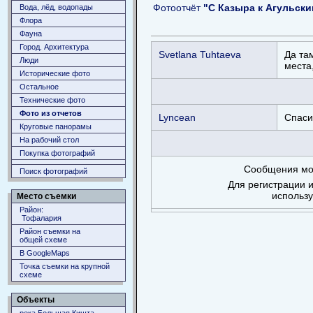
Фотоотчёт
"С Казыра к Агульски
Вода, лёд, водопады
Флора
Фауна
Город. Архитектура
Svetlana Tuhtaeva
Да та
Люди
места
Исторические фото
Остальное
Технические фото
Фото из отчетов
Lyncean
Спаси
Круговые панорамы
На рабочий стол
Покупка фотографий
Сообщения мог
Поиск фотографий
Для регистрации и
использ
Место съемки
Район:
Тофалария
Район съемки на
общей схеме
В GoogleMaps
Точка съемки на крупной
схеме
Объекты