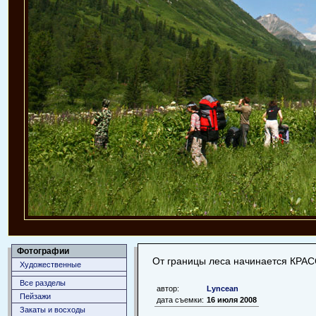
Фотографии
От границы леса начинается КРА
Художественные
Все разделы
автор:
Lyncean
Пейзажи
дата съемки:
16 июля 2008
Закаты и восходы