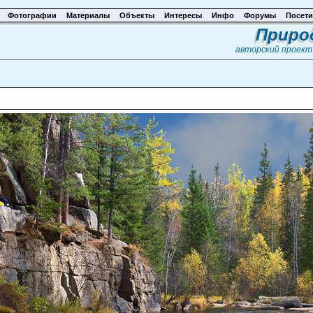
Фотографии
Материалы
Объекты
Интересы
Инфо
Форумы
Посети
Приро
авторский проек