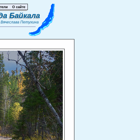
тели
О сайте
да Байкала
т
Вячеслава Петухина