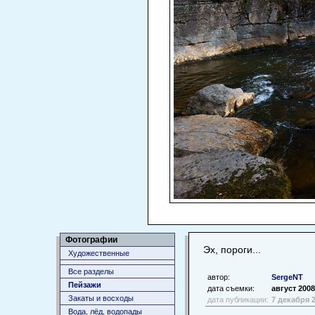
Фотографии
Эх, пороги...
Художественные
Все разделы
автор:
SergeNT
Пейзажи
дата съемки:
август 2008
Закаты и восходы
дата публикации:
7 декабря 
Вода, лёд, водопады