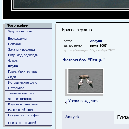
Фотографии
Кривое зеркало
Художественные
Все разделы
автор:
Andyirk
Пейзажи
дата съемки:
июль 2007
Закаты и восходы
дата публикации:
15 декабря 2009
Вода, лёд, водопады
Фотоальбом
"Птицы"
Флора
Фауна
Город. Архитектура
Люди
Исторические фото
Остальное
Технические фото
Фото из отчетов
Уроки вождения
Круговые панорамы
На рабочий стол
Покупка фотографий
Andyirk
Гляж
Поиск фотографий