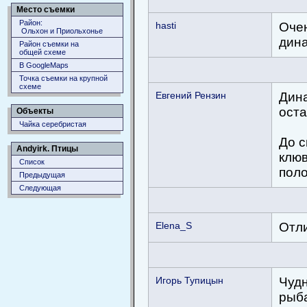
Место съемки
Район:
hasti
Очен
Ольхон и Приольхонье
дина
Район съемки на
общей схеме
В GoogleMaps
Точка съемки на крупной
схеме
Евгений Рензин
Дина
оста
Объекты
Чайка серебристая
До с
Andyirk. Птицы
клюв
Список
пол
Предыдущая
Следующая
Elena_S
Отли
Игорь Тупицын
Чудн
рыба