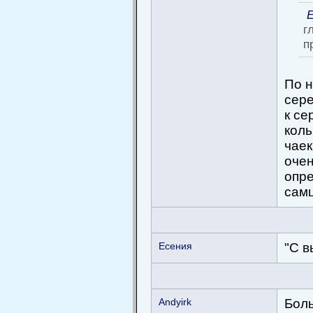
Е
г
п
По н
сере
к се
коль
чаек
очен
опре
самц
Есения
"С в
Andyirk
Боль