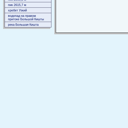
пик 2615,7 м
хребет Узкий
водопад на правом
притоке Большой Кишты
река Большая Кишта