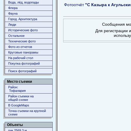
Вода, лёд, водопады
Фотоотчёт
"С Казыра к Агульски
Флора
Фауна
Город. Архитектура
Сообщения мог
Люди
Исторические фото
Для регистрации и
использ
Остальное
Технические фото
Фото из отчетов
Круговые панорамы
На рабочий стол
Покупка фотографий
Поиск фотографий
Место съемки
Район:
Тофалария
Район съемки на
общей схеме
В GoogleMaps
Точка съемки на крупной
схеме
Объекты
пик 2569,3 м