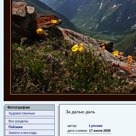
Фотографии
За далью даль
Художественные
Все разделы
автор:
Lyncean
Пейзажи
дата съемки:
17 июля 2008
Закаты и восходы