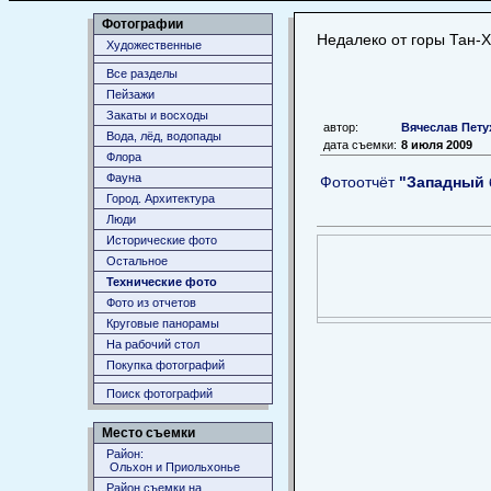
Фотографии
Недалеко от горы Тан-
Художественные
Все разделы
Пейзажи
Закаты и восходы
автор:
Вячеслав Пету
Вода, лёд, водопады
дата съемки:
8 июля 2009
Флора
Фауна
Фотоотчёт
"Западный 
Город. Архитектура
Люди
Исторические фото
Остальное
Технические фото
Фото из отчетов
Круговые панорамы
На рабочий стол
Покупка фотографий
Поиск фотографий
Место съемки
Район:
Ольхон и Приольхонье
Район съемки на