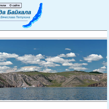
тели
О сайте
да Байкала
т
Вячеслава Петухина