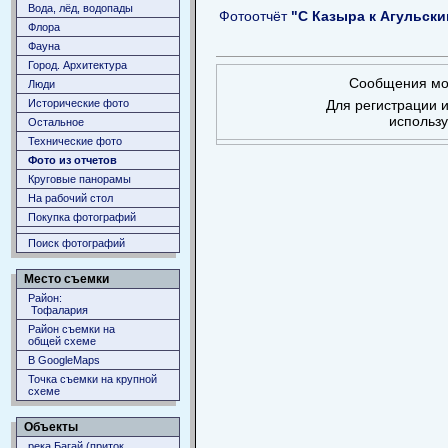
Вода, лёд, водопады
Фотоотчёт
"С Казыра к Агульски
Флора
Фауна
Город. Архитектура
Сообщения мог
Люди
Исторические фото
Для регистрации и
использ
Остальное
Технические фото
Фото из отчетов
Круговые панорамы
На рабочий стол
Покупка фотографий
Поиск фотографий
Место съемки
Район:
Тофалария
Район съемки на
общей схеме
В GoogleMaps
Точка съемки на крупной
схеме
Объекты
река Багай (приток