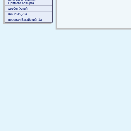
Прямого Казыра)
хребет Узкий
пик 2615,7 м
перевал Багайский, 1а