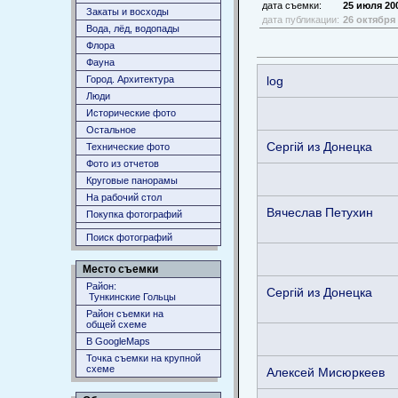
дата съемки:
25 июля 20
Закаты и восходы
дата публикации:
26 октября
Вода, лёд, водопады
Флора
Фауна
Город. Архитектура
log
Люди
Исторические фото
Остальное
Сергiй из Донецка
Технические фото
Фото из отчетов
Круговые панорамы
На рабочий стол
Вячеслав Петухин
Покупка фотографий
Поиск фотографий
Место съемки
Район:
Сергiй из Донецка
Тункинские Гольцы
Район съемки на
общей схеме
В GoogleMaps
Точка съемки на крупной
схеме
Алексей Мисюркеев