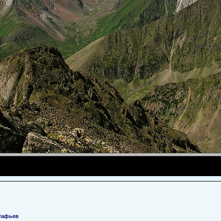
тафьев