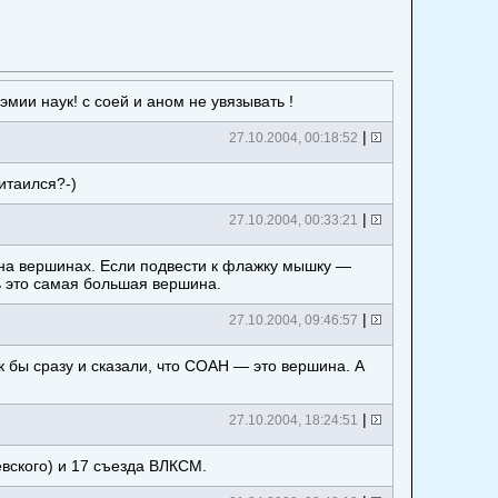
мии наук! с соей и аном не увязывать !
|
27.10.2004, 00:18:52
ритаился?-)
|
27.10.2004, 00:33:21
 на вершинах. Если подвести к флажку мышку —
ь это самая большая вершина.
|
27.10.2004, 09:46:57
к бы сразу и сказали, что СОАН — это вершина. А
|
27.10.2004, 18:24:51
вского) и 17 съезда ВЛКСМ.