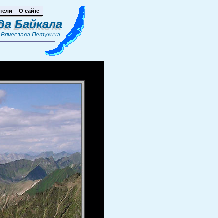
тели
О сайте
да Байкала
т
Вячеслава Петухина