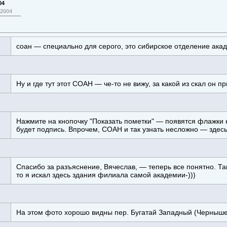
04
 2004
соан — специально для серого, это сибирское отделение акадэ
Ну и где тут этот СОАН — че-то не вижу, за какой из скал он п
Нажмите на кнопочку "Показать пометки" — появятся флажки
будет подпись. Впрочем, СОАН и так узнать несложно — здес
Спасибо за разъяснение, Вячеслав, — теперь все понятно. Та
то я искал здесь здания филиала самой академии-)))
На этом фото хорошо видны пер. Бугатай Западный (Черныше