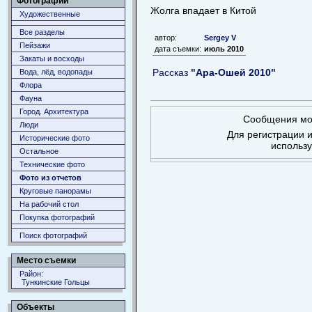
Фотографии
Жолга впадает в Китой
Художественные
Все разделы
автор:
Sergey V
Пейзажи
дата съемки:
июль 2010
Закаты и восходы
Рассказ
"Ара-Ошей 2010"
Вода, лёд, водопады
Флора
Фауна
Город. Архитектура
Сообщения мог
Люди
Для регистрации и
Исторические фото
использ
Остальное
Технические фото
Фото из отчетов
Круговые панорамы
На рабочий стол
Покупка фотографий
Поиск фотографий
Место съемки
Район:
Тункинские Гольцы
Объекты