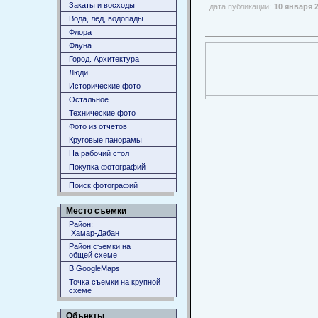
Закаты и восходы
дата публикации:
10 января 
Вода, лёд, водопады
Флора
Фауна
Город. Архитектура
Люди
Исторические фото
Остальное
Технические фото
Фото из отчетов
Круговые панорамы
На рабочий стол
Покупка фотографий
Поиск фотографий
Место съемки
Район:
Хамар-Дабан
Район съемки на
общей схеме
В GoogleMaps
Точка съемки на крупной
схеме
Объекты