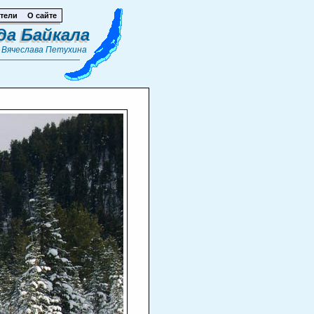
тели
О сайте
да Байкала
т
Вячеслава Петухина