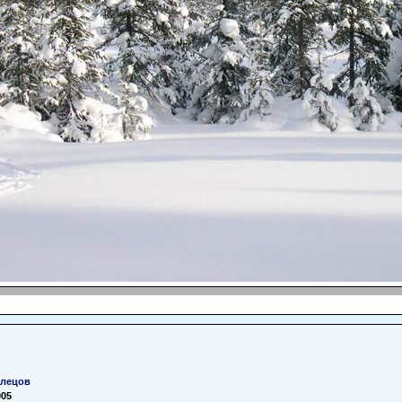
хлецов
005