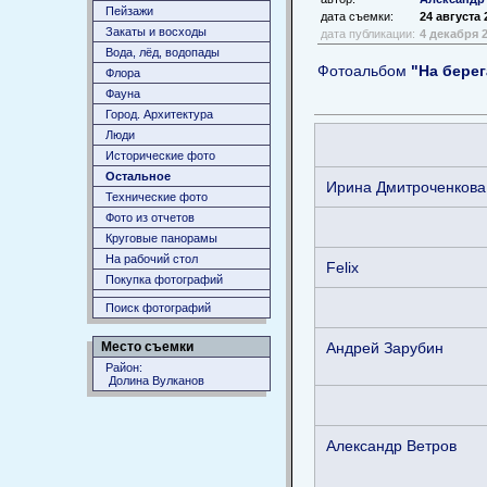
Пейзажи
дата съемки:
24 августа 
Закаты и восходы
дата публикации:
4 декабря 
Вода, лёд, водопады
Фотоальбом
"На берег
Флора
Фауна
Город. Архитектура
Люди
Исторические фото
Остальное
Ирина Дмитроченкова
Технические фото
Фото из отчетов
Круговые панорамы
На рабочий стол
Felix
Покупка фотографий
Поиск фотографий
Андрей Зарубин
Место съемки
Район:
Долина Вулканов
Александр Ветров