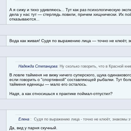
А я сижу и тихо удивляюсь... Тут как раз психологическую экс
дела у нас тут — стерлядь ловили, причем хищнически. Их по
отказываются...
Вода как живая! Судя по выражению лица — точно не клюёт, 
Надежда Степанцова
: Ну сколько говорить, что в Красной кн
В ловле тайменя не вижу ничего суперского, щука одинаковог
если говорить о "спортивной" составляющей рыбалки. Тут бо
тайменя еденицы — мало его осталось.
Надя, а как относишься к практике поймал-отпустил?
Елена
: Судя по выражению лица - точно не клюёт, знакомы э
Да, вид у парня скучный.