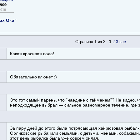
2009
2010
ах Оки"
Страница 1 из 3:
1
2
3
все
Какая красивая вода!
Обязательно клюнет :)
Это тот самый парень, что "наедине с тайменем"? Не видно, ч
неподходящее выбрал — сильное равномерное течение, где з
За пару дней до этого была потрясающая хайрюзовая рыбалк
Орликовские рыбачили семьями, с детьми, жёнами, собаками
этот день рыбалка была уже совсем хилая.