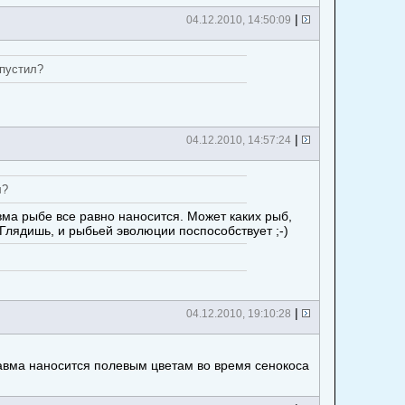
|
04.12.2010, 14:50:09
тпустил?
|
04.12.2010, 14:57:24
л?
вма рыбе все равно наносится. Может каких рыб,
) Глядишь, и рыбьей эволюции поспособствует ;-)
|
04.12.2010, 19:10:28
равма наносится полевым цветам во время сенокоса