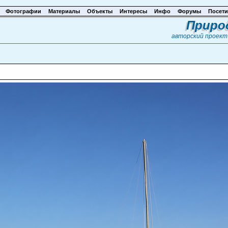
Фотографии
Материалы
Объекты
Интересы
Инфо
Форумы
Посети
Приро
авторский проек