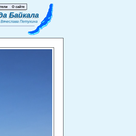
тели
О сайте
да Байкала
т
Вячеслава Петухина