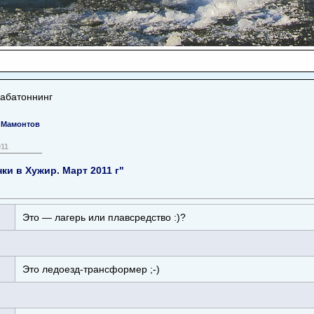
забатоннинг
 Мамонтов
011
ки в Хужир. Март 2011 г"
Это — лагерь или плавсредство :)?
Это ледоезд-трансформер ;-)