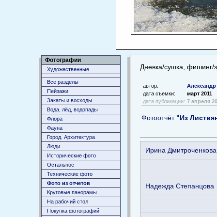
Фотографии
Дневка/сушка, фишинг/
Художественные
Все разделы
автор:
Александр
Пейзажи
дата съемки:
март 2011
Закаты и восходы
дата публикации:
7 апреля 2
Вода, лёд, водопады
Фотоотчёт
"Из Листвян
Флора
Фауна
Город. Архитектура
Люди
Ирина Дмитроченкова
Исторические фото
Остальное
Технические фото
Фото из отчетов
Надежда Степанцова
Круговые панорамы
На рабочий стол
Покупка фотографий