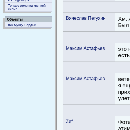
В GoogleMaps
Точка съемки на крупной
схеме
Вячеслав Петухин
Хм, 
Объекты
Был 
пик Мунку-Сардык
Максим Астафьев
это 
есть
Максим Астафьев
вете
я ещ
прих
улет
Zef
Фота
этим