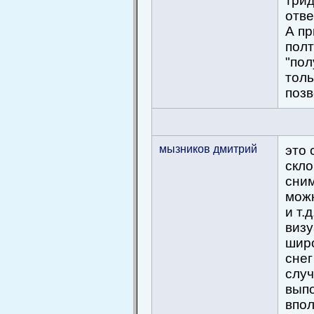
трид
отве
А пр
полт
"пол
толь
позв
мызников дмитрий
это 
скло
сним
можн
и т.
визу
широ
снег
слу
выпо
впол