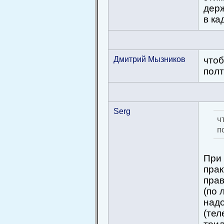
держ
в ка
Дмитрий Мызников
чтоб
полт
Serg
ч
п
При
пра
прав
(по 
надо
(тел