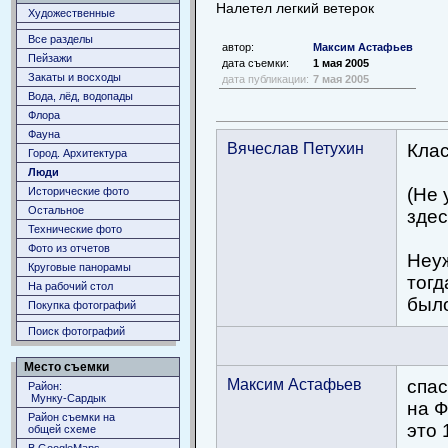
Налетел легкий ветерок
Художественные
Все разделы
автор:
Максим Астафьев
Пейзажи
дата съемки:
1 мая 2005
Закаты и восходы
дата публикации:
7 мая 2005
Вода, лёд, водопады
Флора
Фауна
Вячеслав Петухин
Клас
Город. Архитектура
Люди
(Не 
Исторические фото
Остальное
здес
Технические фото
Фото из отчетов
Неуж
Круговые панорамы
тогд
На рабочий стол
был
Покупка фотографий
Поиск фотографий
Место съемки
Максим Астафьев
спас
Район:
Мунку-Сардык
на Ф
Район съемки на
это 
общей схеме