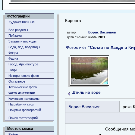
Фотографии
Киренга
Художественные
Все разделы
автор:
Борис Васильев
Пейзажи
дата съемки:
июль 2011
Закаты и восходы
Фотоотчёт
"Сплав по Ханде и Ки
Вода, лёд, водопады
Флора
Фауна
Город. Архитектура
Люди
Исторические фото
Остальное
Технические фото
Штиль на воде
Фото из отчетов
Круговые панорамы
На рабочий стол
Борис Васильев
река 
Покупка фотографий
Поиск фотографий
Сообщения мог
Место съемки
Район: