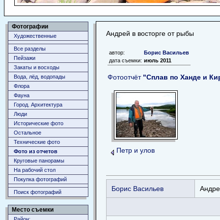
Фотографии
Андрей в восторге от рыбы
Художественные
Все разделы
автор:
Борис Васильев
Пейзажи
дата съемки:
июль 2011
Закаты и восходы
Фотоотчёт
"Сплав по Ханде и Ки
Вода, лёд, водопады
Флора
Фауна
Город. Архитектура
Люди
Исторические фото
Остальное
Технические фото
Петр и улов
Фото из отчетов
Круговые панорамы
На рабочий стол
Покупка фотографий
Борис Васильев
Андре
Поиск фотографий
Место съемки
Район: