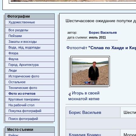
Фотографии
Шестичасовое ожидание попутки д
Художественные
Все разделы
автор:
Борис Васильев
Пейзажи
дата съемки:
июль 2011
Закаты и восходы
Фотоотчёт
"Сплав по Ханде и Ки
Вода, лёд, водопады
Флора
Фауна
Город. Архитектура
Люди
Исторические фото
Остальное
Технические фото
Игорь в своей
Фото из отчетов
мохнатой кепке
Круговые панорамы
На рабочий стол
Покупка фотографий
Борис Васильев
Шести
Поиск фотографий
Место съемки
Клавдия Кравец
Могучи
Район: