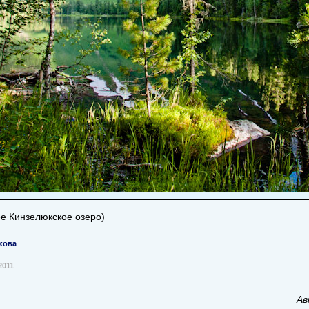
ее Кинзелюкское озеро)
кова
2011
Ав