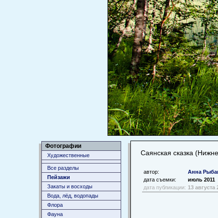
Фотографии
Саянская сказка (Нижн
Художественные
Все разделы
автор:
Анна Рыба
Пейзажи
дата съемки:
июль 2011
Закаты и восходы
дата публикации:
13 августа 
Вода, лёд, водопады
Флора
Фауна