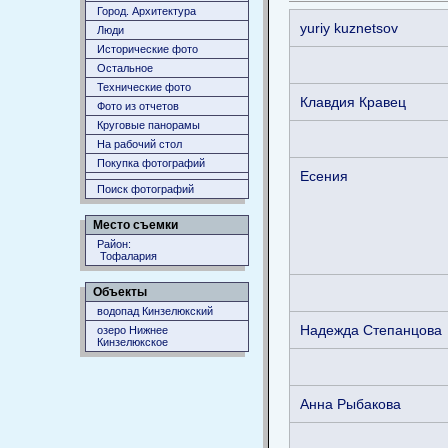
Город. Архитектура
yuriy kuznetsov
Люди
Исторические фото
Остальное
Технические фото
Клавдия Кравец
Фото из отчетов
Круговые панорамы
На рабочий стол
Покупка фотографий
Есения
Поиск фотографий
Место съемки
Район:
Тофалария
Объекты
водопад Кинзелюкский
Надежда Степанцова
озеро Нижнее
Кинзелюкское
Анна Рыбакова