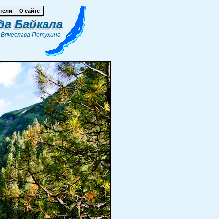
тели
О сайте
да Байкала
т
Вячеслава Петухина