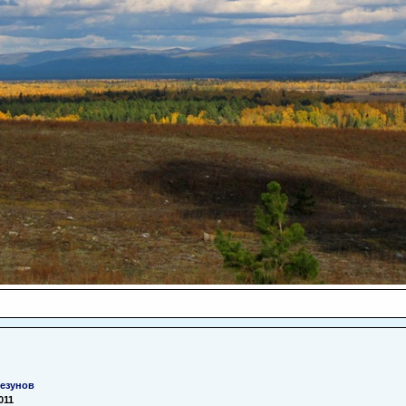
Резунов
011