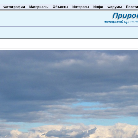
Фотографии
Материалы
Объекты
Интересы
Инфо
Форумы
Посети
Приро
авторский проек