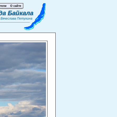
тели
О сайте
да Байкала
т
Вячеслава Петухина