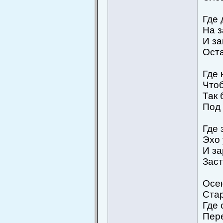
Где 
На з
И за
Оста
Где 
Чтоб
Так 
Под 
Где 
Эхо 
И за
Заст
Осен
Стар
Где 
Пере