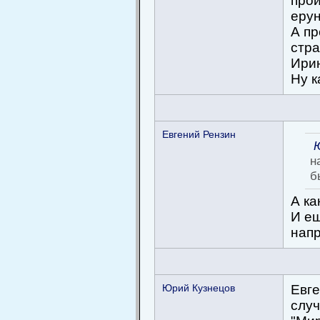
прои
еру
А пр
стра
Ирин
Ну к
Евгений Рензин
н
б
А ка
И ещ
напр
Юрий Кузнецов
Евге
слу