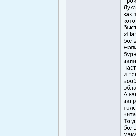
прои
Лука
как 
кото
быст
«Нап
бол
Напи
бурн
заин
наст
и пр
вооб
обла
А ка
запр
толс
чита
Тогд
боль
маку