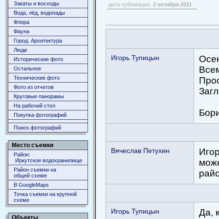
Закаты и восходы
дата публикации:
2 октября 2011
Вода, лёд, водопады
Флора
Фауна
Город. Архитектура
Люди
Игорь Тупицын
Осен
Исторические фото
Всем
Остальное
Технические фото
Прос
Фото из отчетов
Загл
Круговые панорамы
На рабочий стол
Бор
Покупка фотографий
Поиск фотографий
Место съемки
Вячеслав Петухин
Игор
Район:
може
Иркутское водохранилище
Район съемки на
рай
общей схеме
В GoogleMaps
Точка съемки на крупной
схеме
Игорь Тупицын
Да, 
Объекты