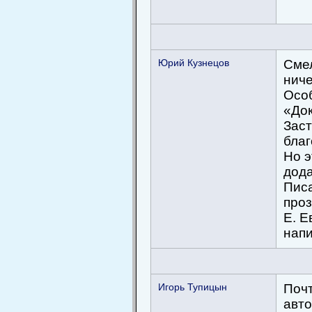
Юрий Кузнецов
Сме
ниче
Особ
«Док
Заст
благ
Но э
дода
Писа
проз
Е. Е
напи
Игорь Тупицын
Поч
авто