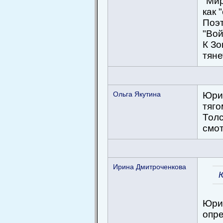
"Мир
как 
Поэт
"Вой
К Зо
тяне
Ольга Якутина
Юри
тяго
Толс
смо
Ирина Дмитроченкова
Юрий
опре