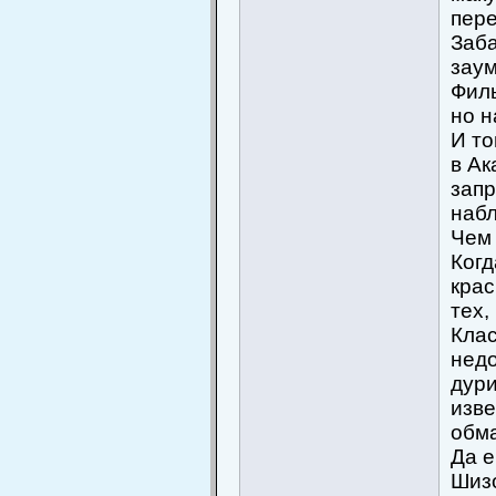
пере
Заба
заум
Филь
но н
И то
в Ак
запр
набл
Чем 
Когд
крас
тех,
Клас
недо
дури
изве
обм
Да 
Шизо