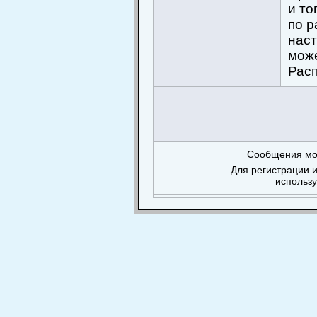
и то
по р
наст
може
Расп
Сообщения мог
Для регистрации и
использ