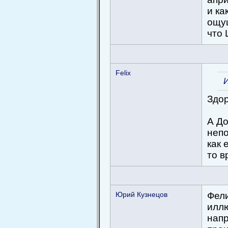
и ка
ощущ
что 
Felix
Здор
А До
непо
как 
то в
Юрий Кузнецов
Фели
иллю
напр