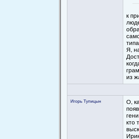
к пр
люде
обра
само
типа
Я, н
Дост
когд
грам
из ж
Игорь Тупицын
О, к
появ
гени
кто 
выск
Ирин