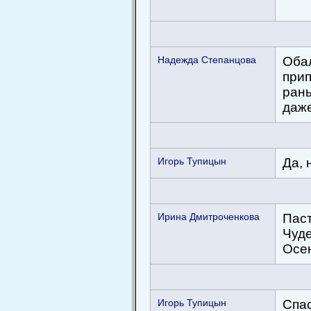
Надежда Степанцова
Обал
прип
рань
даже
Игорь Тупицын
Да, 
Ирина Дмитроченкова
Паст
Чуд
Осен
Игорь Тупицын
Спа