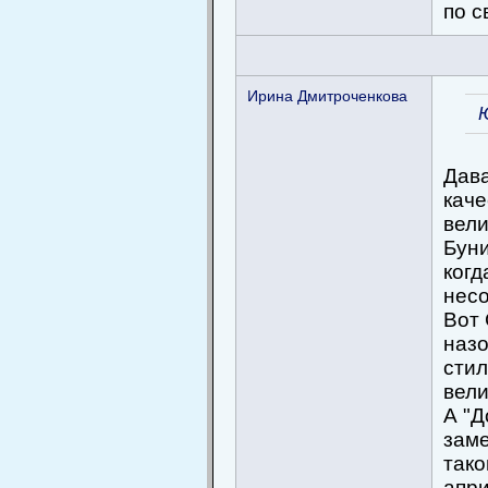
по с
Ирина Дмитроченкова
Дава
каче
вели
Буни
когд
нес
Вот 
назо
стил
вели
А "Д
заме
тако
апр