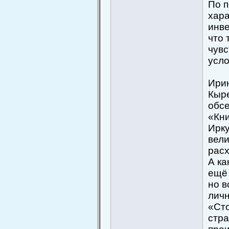
По п
хара
инве
что 
чувс
усло
Ирин
Кыре
обсе
«Кни
Ирк
вели
расх
А ка
ещё 
но в
личн
«Сто
стра