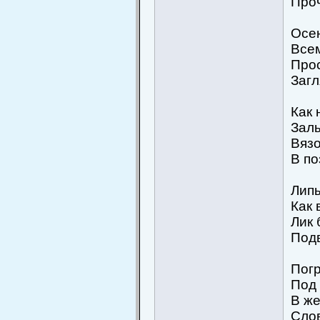
Проч
Осен
Всем
Прос
Загл
Как 
Залы
Вязо
В по
Лип
Как 
Лик
Подв
Пог
Под 
В же
Слов