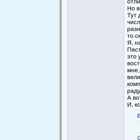
отли
Но в
Тут 
чис
разн
то с
Я, н
Паст
это 
вост
мне,
вели
комп
раду
А во
И, к
Е