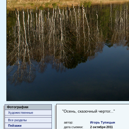
Фотографии
"Осень, сказочный чертог..."
Художественные
Все разделы
автор:
Игорь Тупицын
Пейзажи
дата съемки:
2 октября 2011