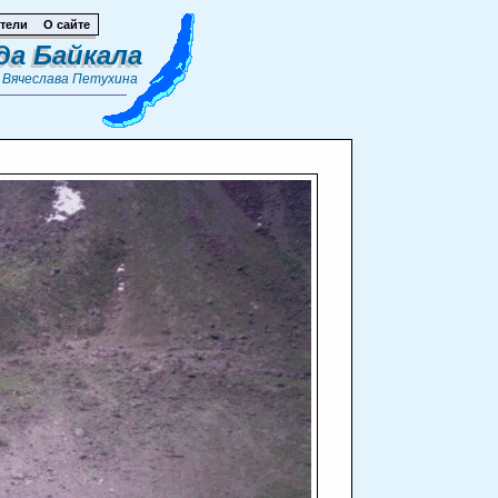
тели
О сайте
да Байкала
т
Вячеслава Петухина