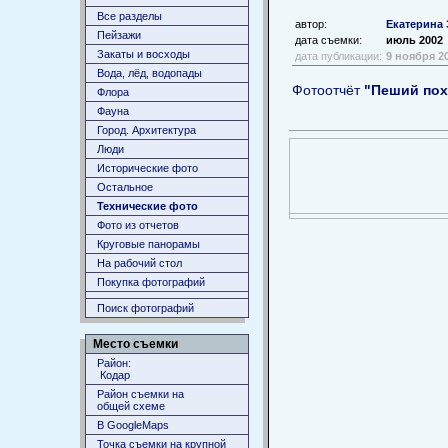
Все разделы
автор:
Екатерина 
Пейзажи
дата съемки:
июль 2002
Закаты и восходы
дата публикации:
9 ноября 2
Вода, лёд, водопады
Фотоотчёт
"Пеший пох
Флора
Фауна
Город. Архитектура
Люди
Исторические фото
Остальное
Технические фото
Фото из отчетов
Круговые панорамы
На рабочий стол
Покупка фотографий
Поиск фотографий
Место съемки
Район:
Кодар
Район съемки на
общей схеме
В GoogleMaps
Точка съемки на крупной