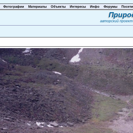
Фотографии
Материалы
Объекты
Интересы
Инфо
Форумы
Посети
Приро
авторский проек