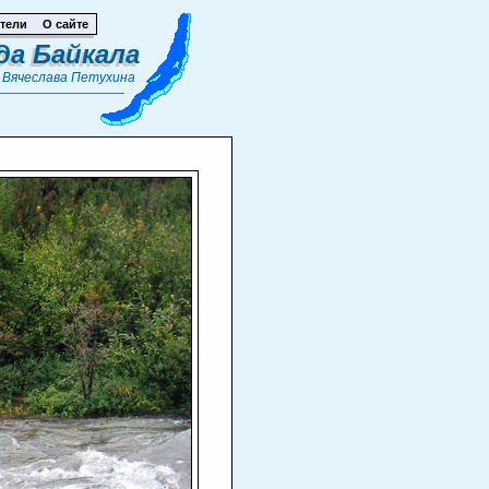
тели
О сайте
да Байкала
т
Вячеслава Петухина