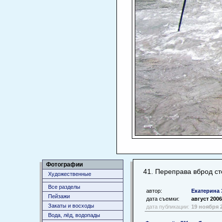
Фотографии
41. Переправа вброд ст
Художественные
Все разделы
автор:
Екатерина 
Пейзажи
дата съемки:
август 2006
Закаты и восходы
дата публикации:
19 ноября 
Вода, лёд, водопады