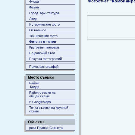
Фотоотчёт
"Комбиниров
Флора
Фауна
Город. Архитектура
Люди
Исторические фото
Остальное
Технические фото
Фото из отчетов
Круговые панорамы
На рабочий стол
Покупка фотографий
Поиск фотографий
Место съемки
Район:
Кодар
Район съемки на
общей схеме
В GoogleMaps
Точка съемки на крупной
схеме
Объекты
река Правая Сыгыкта