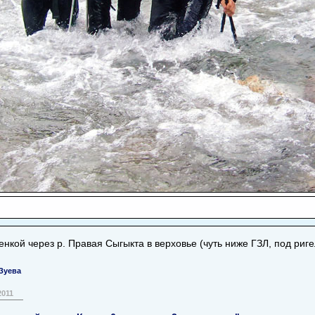
енкой через р. Правая Сыгыкта в верховье (чуть ниже ГЗЛ, под риг
Зуева
2011