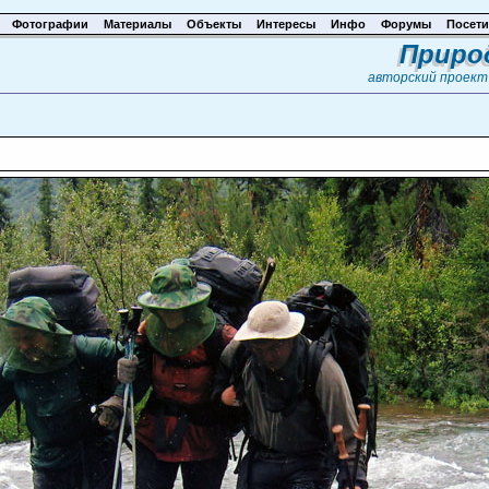
Фотографии
Материалы
Объекты
Интересы
Инфо
Форумы
Посети
Приро
авторский проек