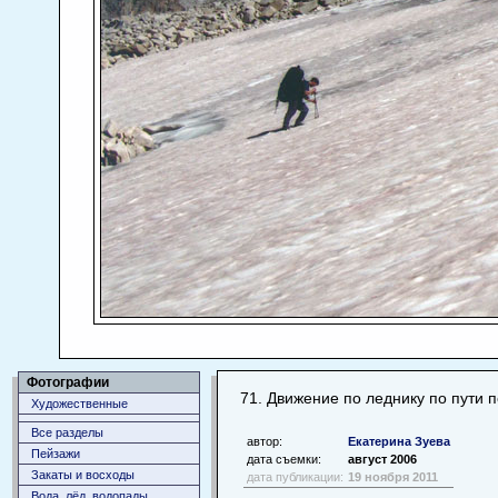
Фотографии
71. Движение по леднику по пути 
Художественные
Все разделы
автор:
Екатерина Зуева
Пейзажи
дата съемки:
август 2006
Закаты и восходы
дата публикации:
19 ноября 2011
Вода, лёд, водопады