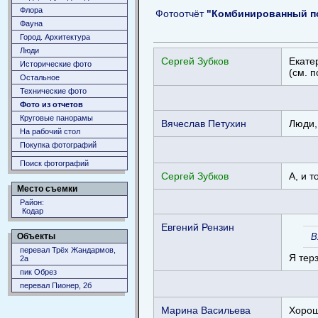
Флора
Фотоотчёт
"Комбинированный пох
Фауна
Город. Архитектура
Люди
Сергей Зубков
Екате
Исторические фото
(см. 
Остальное
Технические фото
Фото из отчетов
Круговые панорамы
Вячеслав Петухин
Люди,
На рабочий стол
Покупка фотографий
Поиск фотографий
Сергей Зубков
А, и т
Место съемки
Район:
Кодар
Евгений Рензин
Объекты
В
перевал Трёх Жандармов,
Я тер
2а
пик Обрез
перевал Пионер, 2б
Марина Васильева
Хорош